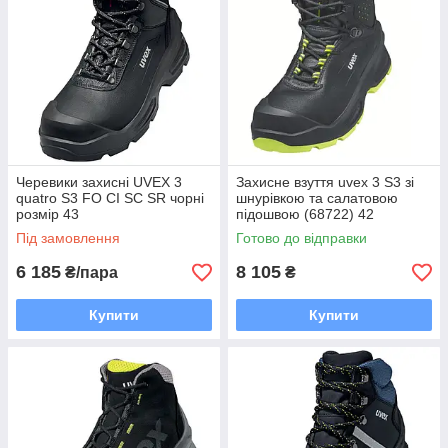
Черевики захисні UVEX 3
Захисне взуття uvex 3 S3 зі
quatro S3 FO CI SC SR чорні
шнурівкою та салатовою
розмір 43
підошвою (68722) 42
Під замовлення
Готово до відправки
6 185
8 105
₴/пара
₴
Купити
Купити