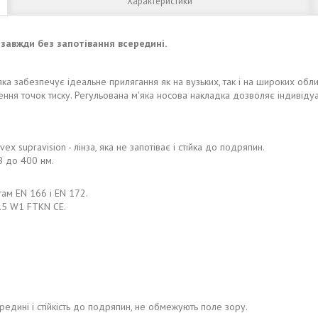
Характеристики
 і завжди без запотівання всередині.
 яка забезпечує ідеальне прилягання як на вузьких, так і на широких обл
ення точок тиску. Регульована м'яка носова накладка дозволяє індивіду
x supravision - лінза, яка не запотіває і стійка до подряпин.
B до 400 нм.
там EN 166 і EN 172.
2.5 W1 FTKN CE.
ередині і стійкість до подряпин, не обмежують поле зору.