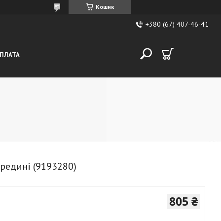
Кошик
+380 (67) 407-46-41
ОПЛАТА
ередині (9193280)
805 ₴