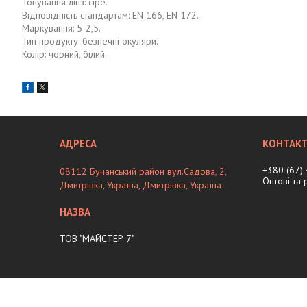
Тонування лінз: сіре.
Відповідність стандартам: EN 166, EN 172.
Маркування: 5-2,5.
Тип продукту: безпечні окуляри.
Колір: чорний, білий.
+380 (67)
08112 Бучанський район вул.Садова, 2,
Оптові та
Дмитрівка, Україна, Дмитрiвка, Україна
ТОВ "МАЙСТЕР 7"