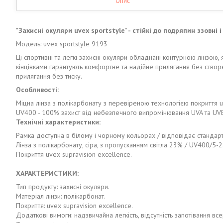
Опис
"Захисні окуляри uvex sportstyle" - стійкі до подряпин ззовні
Модель: uvex sportstyle 9193
Ці спортивні та легкі захисні окуляри обладнані контурною лінзою,
кінцівками гарантують комфортне та надійне прилягання без створ
прилягання без тиску.
Особливості:
Міцна лінза з полікарбонату з перевіреною технологією покриття uve
UV400 - 100% захист від небезпечного випромінювання UVA та UV
Технічні характеристики:
Рамка доступна в білому і чорному кольорах / відповідає стандар
Лінза з полікарбонату, сіра, з пропусканням світла 23% / UV400/5-
Покриття uvex supravision excellence.
ХАРАКТЕРИСТИКИ:
Тип продукту: захисні окуляри.
Матеріал лінзи: полікарбонат.
Покриття: uvex supravision excellence.
Додаткові вимоги: надзвичайна легкість, відсутність запотівання вс