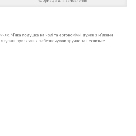
Інформація для замовлення
иччях. М'яка подушка на чолі та ергономічні дужки з м'якими
алізувати прилягання, забезпечуючи зручне та неслизьке