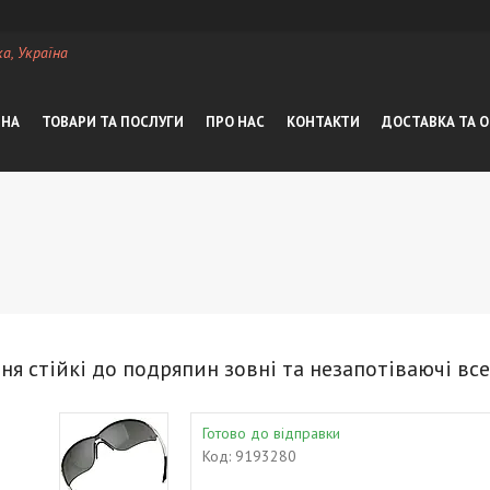
а, Україна
ВНА
ТОВАРИ ТА ПОСЛУГИ
ПРО НАС
КОНТАКТИ
ДОСТАВКА ТА 
ня стійкі до подряпин зовні та незапотіваючі вс
Готово до відправки
Код:
9193280