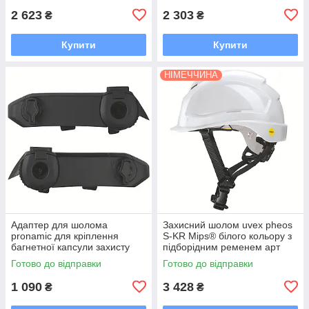
2 623
2 303
₴
₴
Купити
Купити
НІМЕЧЧИНА
Адаптер для шолома
Захисний шолом uvex pheos
pronamic для кріплення
S-KR Mips® білого кольору з
багнетної капсули захисту
підборідним ременем арт
слуху та/або напівкозирка
9772090
Готово до відправки
Готово до відправки
uvex pronamic
1 090
3 428
₴
₴