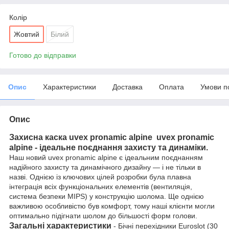
Колір
Жовтий
Білий
Готово до відправки
Опис
Характеристики
Доставка
Оплата
Умови п
Опис
Захисна каска uvex pronamic alpine
uvex pronamic
alpine - ідеальне поєднання захисту та динаміки.
Наш новий uvex pronamic alpine є ідеальним поєднанням
надійного захисту та динамічного дизайну — і не тільки в
назві. Однією із ключових цілей розробки була плавна
інтеграція всіх функціональних елементів (вентиляція,
система безпеки MIPS) у конструкцію шолома. Ще однією
важливою особливістю був комфорт, тому наші клієнти могли
оптимально підігнати шолом до більшості форм голови.
Загальні характеристики
- Бічні перехідники Euroslot (30