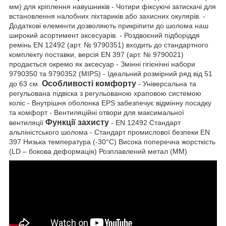
мм) для кріплення навушників - Чотири фіксуючі затискачі для
встановлення налобних ліхтариків або захисних окулярів. -
Додаткові елементи дозволяють прикріпити до шолома наш
широкий асортимент аксесуарів. - Роздвоєний підборіддя
ремінь EN 12492 (арт. № 9790351) входить до стандартного
комплекту поставки, версія EN 397 (арт. № 9790021)
продається окремо як аксесуар - Змінні гігієнічні набори
9790350 та 9790352 (MIPS) - Ідеальний розмірний ряд від 51
Особливості комфорту
до 63 см.
- Універсальна та
регульована підвіска з регульованою храповою системою
коліс - Внутрішня оболонка EPS забезпечує відмінну посадку
та комфорт - Вентиляційні отвори для максимальної
Функції захисту
вентиляції
- EN 12492 Стандарт
альпіністського шолома - Стандарт промислової безпеки EN
397 Низька температура (-30°C) Висока поперечна жорсткість
(LD – бокова деформація) Розплавлений метал (MM)