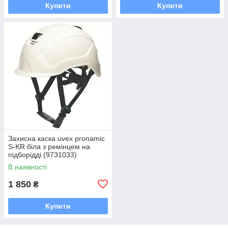
Купити
Купити
Захисна каска uvex pronamic
S-KR біла з ремінцем на
підборідді (9731033)
В наявності
1 850
₴
Купити