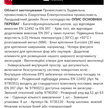
Області застосування
Промисловість Будівельна
промисловість Енергетика Електротехнічна промисловість
Ландшафтний дизайн Лісне господарство
ОПИС ОСНОВНИХ
ПЕРЕВАГ
- Багатофункціональний шолом, що відповідає
вимогам EN 12492 та EN 397. - Крім того, він відповідає
додатковим вимогам EN 397 у таких пунктах: Підвищена бічна
жорсткість (LD) Низька температура (-30°C) до +50°C І
розплавлений метал (ММ) - Бічні кріплення Euroslot (30 мм)
для кріплення навушників, наприклад - Чотири фіксуючі
затискачі для кріплення фар або окулярів - Додаткові
елементи для розміщення нашого широкого асортименту
аксесуарів - Вентиляційні отвори для максимальної вентиляції
- Універсальний внутрішній простір, що регулюється,
включаючи безступінчасту систему поворотних коліс -
Внутрішня оболонка EPS забезпечує оптимальну посадку та
комфорт. - Роздвоєний підборіддя ремінь EN 12492 (Арт. №
9790351) входить до стандартного комплекту поставки, версія
EN 397 (Арт. № 9790021) доступна окремо як аксесуар -
Змінний гігієнічний набір 9790350 - Розмірний ряд від 51 до 63
см. - Одиниця кількості замовлення: 1 шт. - Зовнішня
упаковка: 8 шт. - Артикул №: 9735130 - Колір шолома: жовтий.
Можливі кольори білий або помаранчовий