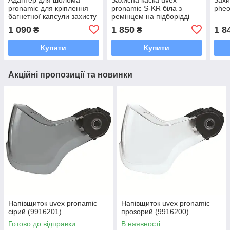
pronamic для кріплення
pronamic S-KR біла з
pheo
багнетної капсули захисту
ремінцем на підборідді
слуху та/або напівкозирка
(9731033)
1 090
1 850
1 8
₴
₴
uvex pronamic
Купити
Купити
Акційні пропозиції та новинки
Напівщиток uvex pronamic
Напівщиток uvex pronamic
сірий (9916201)
прозорий (9916200)
Готово до відправки
В наявності