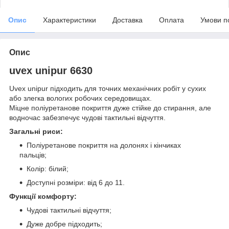
Опис
Характеристики
Доставка
Оплата
Умови п
Опис
uvex unipur 6630
Uvex unipur підходить для точних механічних робіт у сухих
або злегка вологих робочих середовищах.
Міцне поліуретанове покриття дуже стійке до стирання, але
водночас забезпечує чудові тактильні відчуття.
Загальні риси:
Поліуретанове покриття на долонях і кінчиках
пальців;
Колір: білий;
Доступні розміри: від 6 до 11.
Функції комфорту:
Чудові тактильні відчуття;
Дуже добре підходить;