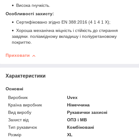
Висока гнучкість.
Особливості захисту:
Сертифіковано згідно EN 388:2016 (4 1 4 1 X);
Хороша механічна міцність і стійкість до стирання
завдяки. поліамідному вкладишу і поліуретановому
покриттю.
Приховати
Характеристики
Основні
Виробник
Uvex
Країна виробник
Німеччина
Вид виробу
Рукавички захисні
Захист від
ОПЗ і МВ
Тип рукавичок
Комбіновані
Розмір
XL