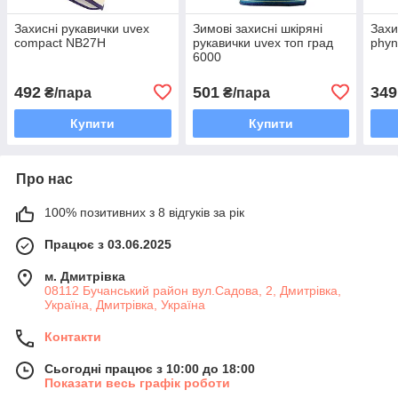
Захисні рукавички uvex
Зимові захисні шкіряні
Захи
compact NB27H
рукавички uvex топ град
phyn
6000
492
501
349
₴/пара
₴/пара
Купити
Купити
Про нас
100% позитивних з 8 відгуків за рік
Працює з 03.06.2025
м. Дмитрiвка
08112 Бучанський район вул.Садова, 2, Дмитрівка,
Україна, Дмитрiвка, Україна
Контакти
Сьогодні працює з 10:00 до 18:00
Показати весь графік роботи