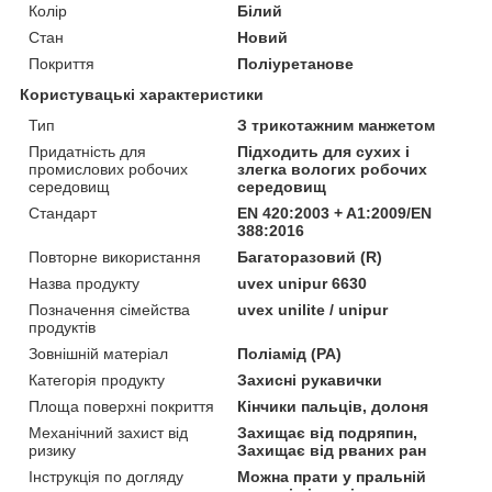
Колір
Білий
Стан
Новий
Покриття
Поліуретанове
Користувацькі характеристики
Тип
З трикотажним манжетом
Придатність для
Підходить для сухих і
промислових робочих
злегка вологих робочих
середовищ
середовищ
Стандарт
EN 420:2003 + A1:2009/EN
388:2016
Повторне використання
Багаторазовий (R)
Назва продукту
uvex unipur 6630
Позначення сімейства
uvex unilite / unipur
продуктів
Зовнішній матеріал
Поліамід (PA)
Категорія продукту
Захисні рукавички
Площа поверхні покриття
Кінчики пальців, долоня
Механічний захист від
Захищає від подряпин,
ризику
Захищає від рваних ран
Інструкція по догляду
Можна прати у пральній