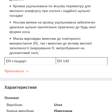
Кромка ущільнювача по всьому периметру для
високого комфорту при носінні і надійної щільної
посадки
Носова виїмка на кромці ущільнювача забезпечує
ідеальне щільне прилягання практично до будь-якої
форми носа.
Маска відповідає вимогам до повторного
використання (R), так і вимогам до впливу високої
запиленості (маркування D, випробування на
доломітовий пил).
EN стандарт
ЕН 149
Приховати
Характеристики
Основні
Виробник
Uvex
Країна виробник
Німеччина