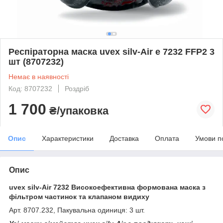
Респіраторна маска uvex silv-Air e 7232 FFP2 3
шт (8707232)
Немає в наявності
Код: 8707232
Роздріб
1 700
₴/упаковка
Опис
Характеристики
Доставка
Оплата
Умови п
Опис
uvex silv-Air 7232 Високоефективна формована маска з
фільтром частинок та клапаном видиху
Арт. 8707.232, Пакувальна одиниця: 3 шт.