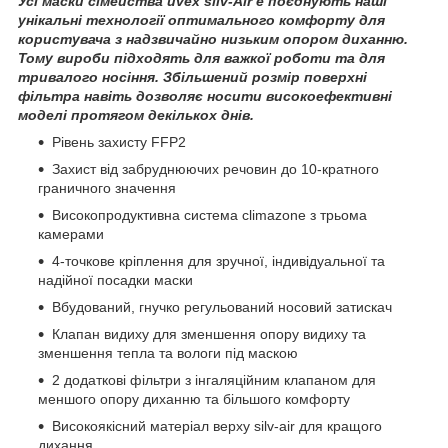
Усі маски сімейства uvex silv-Air e поєднують наші
унікальні технології оптимального комфорту для
користувача з надзвичайно низьким опором диханню.
Тому вироби підходять для важкої роботи та для
тривалого носіння. Збільшений розмір поверхні
фільтра навіть дозволяє носити високоефективні
моделі протягом декількох днів.
Рівень захисту FFP2
Захист від забруднюючих речовин до 10-кратного
граничного значення
Високопродуктивна система climazone з трьома
камерами
4-точкове кріплення для зручної, індивідуальної та
надійної посадки маски
Вбудований, гнучко регульований носовий затискач
Клапан видиху для зменшення опору видиху та
зменшення тепла та вологи під маскою
2 додаткові фільтри з інгаляційним клапаном для
меншого опору диханню та більшого комфорту
Високоякісний матеріал верху silv-air для кращого
дихання.