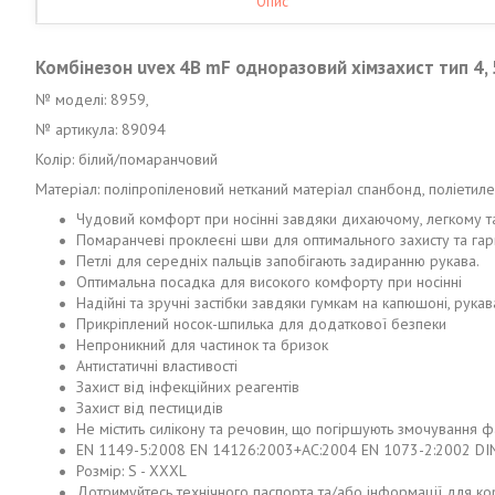
Опис
Комбінезон uvex 4B mF одноразовий хімзахист тип 4, 
№ моделі: 8959,
№ артикула: 89094
Колір: білий/помаранчовий
Матеріал: поліпропіленовий нетканий матеріал спанбонд, поліетиле
Чудовий комфорт при носінні завдяки дихаючому, легкому т
Помаранчеві проклеєні шви для оптимального захисту та гар
Петлі для середніх пальців запобігають задиранню рукава.
Оптимальна посадка для високого комфорту при носінні
Надійні та зручні застібки завдяки гумкам на капюшоні, рукав
Прикріплений носок-шпилька для додаткової безпеки
Непроникний для частинок та бризок
Антистатичні властивості
Захист від інфекційних реагентів
Захист від пестицидів
Не містить силікону та речовин, що погіршують змочування фар
EN 1149-5:2008 EN 14126:2003+AC:2004 EN 1073-2:2002 DIN 
Розмір: S - XXXL
Дотримуйтесь технічного паспорта та/або інформації для ко