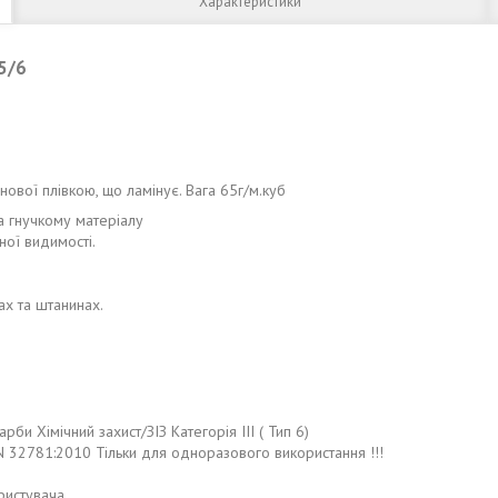
Характеристики
5/6
нової плівкою, що ламінує. Вага 65г/м.куб
а гнучкому матеріалу
ної видимості.
ах та штанинах.
би Хімічний захист/ЗІЗ Категорія III ( Тип 6)
32781:2010 Тільки для одноразового використання !!!
ристувача