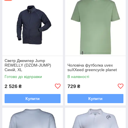
Светр Джемпер Jump
REWELLY (DZDM-JUMP)
Чоловіча футболка uvex
Синій, XL
suXXeed greencycle planet
Готово до відправки
В наявності
2 526
729
₴
₴
Купити
Купити