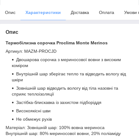
Опис
Характеристики
Доставка
Оплата
Умови 
Опис
Термобілизна сорочка Proclima Monte Merinos
Артикул: MAZM-PROCJD
Двошарова сорочка з мериносової вовни з високим
коміром
Внутрішній шар зберігає тепло та відводить вологу від
шкіри
Зовнішній шар відводить вологу від тіла назовні та
сприяє теплоізоляції
Застібка-блискавка із захистом підборіддя
Високоякісні шви
Не обмежує рухів
Матеріал: Зовнішній шар: 100% вовна мериноса
Внутрішній шар: 80% мериносової вовни, 20% поліаміду