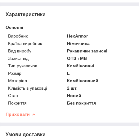
Характеристики
Основні
Виробник
HexArmor
Країна виробник
Німеччина
Вид виробу
Рукавички захисні
Захист від
ОПЗ і МВ
Тип рукавичок
Комбіновані
Розмір
L
Матеріал
Комбінований
Кількість в упаковці
2 шт.
Стан
Новий
Покриття
Без покриття
Приховати
Умови доставки