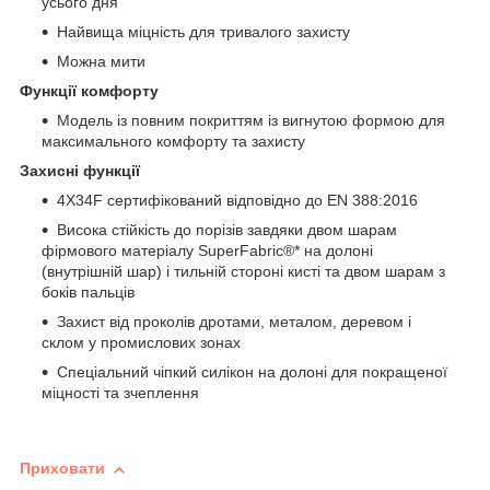
усього дня
Найвища міцність для тривалого захисту
Можна мити
Функції комфорту
Модель із повним покриттям із вигнутою формою для
максимального комфорту та захисту
Захисні функції
4X34F сертифікований відповідно до EN 388:2016
Висока стійкість до порізів завдяки двом шарам
фірмового матеріалу SuperFabric®* на долоні
(внутрішній шар) і тильній стороні кисті та двом шарам з
боків пальців
Захист від проколів дротами, металом, деревом і
склом у промислових зонах
Спеціальний чіпкий силікон на долоні для покращеної
міцності та зчеплення
Приховати