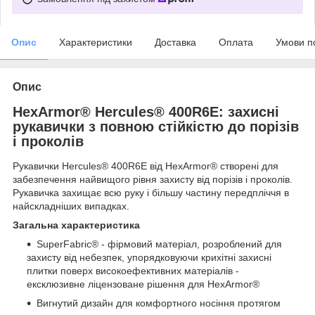
Опис
Характеристики
Доставка
Оплата
Умови п
Опис
HexArmor® Hercules® 400R6E: захисні
рукавички з повною стійкістю до порізів
і проколів
Рукавички Hercules® 400R6E від HexArmor® створені для
забезпечення найвищого рівня захисту від порізів і проколів.
Рукавичка захищає всю руку і більшу частину передпліччя в
найскладніших випадках.
Загальна характеристика
SuperFabric® - фірмовий матеріал, розроблений для
захисту від небезпек, упорядковуючи крихітні захисні
плитки поверх високоефективних матеріалів -
ексклюзивне ліцензоване рішення для HexArmor®
Вигнутий дизайн для комфортного носіння протягом