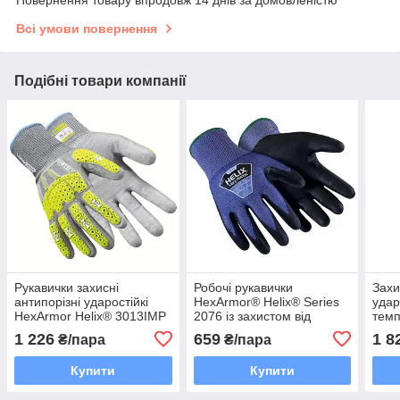
Повернення товару впродовж 14 днів за домовленістю
Всі умови повернення
Подібні товари компанії
Рукавички захисні
Робочі рукавички
Захи
антипорізні ударостійкі
HexArmor® Helix® Series
удар
HexArmor Helix® 3013IMP
2076 із захистом від
темп
розмір 9
порізів 09/L
Chr
1 226
659
1 8
₴/пара
₴/пара
розм
Купити
Купити