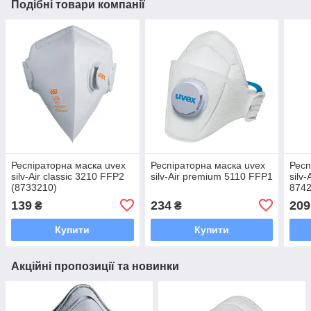
Подібні товари компанії
Респіраторна маска uvex
Респіраторна маска uvex
Респ
silv-Air classic 3210 FFP2
silv-Air premium 5110 FFP1
silv-
(8733210)
8742
139
234
209
₴
₴
Купити
Купити
Акційні пропозиції та новинки