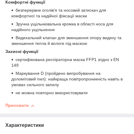
Комфортні функції
безперервне оголів'я та носовий затискач для
комфортної та надійної фіксації маски
Зручна ущільнювальна кромка в області носа для
надійного ущільнення
Видихальний клапан для зменшення опору видиху та
зменшення тепла й вологи під маскою
Захисні функції
сертифікована респіраторна маска FFP1 згідно з EN
149
Маркування D (пройдено випробування на
доломітовий пил): найкраща повітропроникність навіть в
умовах сильного запилу
не можна повторно використовувати
Приховати
Характеристики