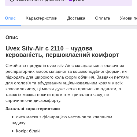
Опис
Характеристики
Доставка
Оплата
Умови п
Опис
Uvex Silv-Air c 2110 – чудова
керованість, першокласний комфорт
Сімейство продуктів uvex silv-Air c складається з класичних
респіраторних масок складної та кошикоподібної форми, які
підходять для широкого кола форм обличчя. Завдяки петлям
для оголов’я та вбудованим ущільнювальним краям у всіх
класах захисту, ці маски дуже легко правильно одягати, а
також їх можна носити протягом тривалого часу, не
спричиняючи дискомфорту.
Загальні характеристики
лита маска з фільтрацією частинок та клапаном
видиху
Колір: білий