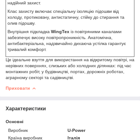
надійний захист.
Клас захисту включає спеціальну ізоляцію підошви від
холоду, протиковзну, антистатичну, стійку до стирання та
олив підошву.
Внутрішня підкладка
WingTex
із повітряними каналами
забезпечує високу повітропроникність. Анатомічна,
антибактеріальна, надзвичайно дихаюча устілка гарантує
тривалий комфорт.
Це ідеальне взуття для використання на відкритому повітрі, на
нерівних поверхнях, слизьких або холодних ділянках: під час
монтажних робіт, у будівництві, портах, дорожніх роботах,
аграрному секторі та садівництві.
Приховати
Характеристики
Основні
Виробник
U-Power
Країна виробник
Італія