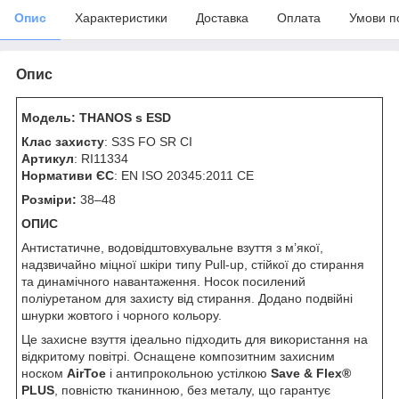
Опис
Характеристики
Доставка
Оплата
Умови п
Опис
Модель: THANOS s ESD
Клас захисту
: S3S FO SR CI
Артикул
: RI11334
Нормативи ЄС
: EN ISO 20345:2011 CE
Розміри:
38–48
ОПИС
Антистатичне, водовідштовхувальне взуття з м’якої,
надзвичайно міцної шкіри типу Pull-up, стійкої до стирання
та динамічного навантаження. Носок посилений
поліуретаном для захисту від стирання. Додано подвійні
шнурки жовтого і чорного кольору.
Це захисне взуття ідеально підходить для використання на
відкритому повітрі. Оснащене композитним захисним
носком
AirToe
і антипрокольною устілкою
Save & Flex®
PLUS
, повністю тканинною, без металу, що гарантує