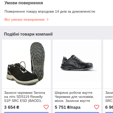
Умови повернення
Повернення товару впродовж 14 днів за домовленістю
Всі умови повернення
Подібні товари компанії
Захисні черевики Serena
Шкіряне робоче взуття.
Захи
на літо SDS119 Rewelly
Черевики для чоловіків,
uvex
S1P SRC ESD (BAOD1-
жінок. Захисне взуття
SRC,
SERE6) 42
напівчеревики U-Power
3 654
5 751
6 9
₴
₴/пара
SINATRA ESD S3S CI FO
SR 42p