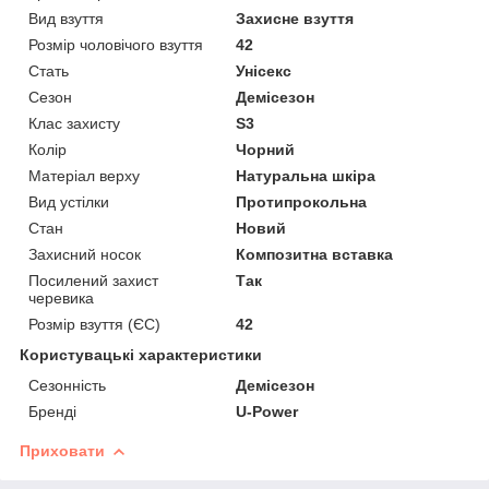
Вид взуття
Захисне взуття
Розмір чоловічого взуття
42
Стать
Унісекс
Сезон
Демісезон
Клас захисту
S3
Колір
Чорний
Матеріал верху
Натуральна шкіра
Вид устілки
Протипрокольна
Стан
Новий
Захисний носок
Композитна вставка
Посилений захист
Так
черевика
Розмір взуття (ЄС)
42
Користувацькі характеристики
Сезонність
Демісезон
Бренді
U-Power
Приховати