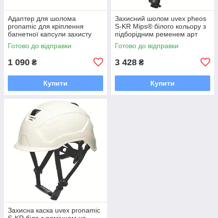
Адаптер для шолома
Захисний шолом uvex pheos
pronamic для кріплення
S-KR Mips® білого кольору з
багнетної капсули захисту
підборідним ременем арт
слуху та/або напівкозирка
9772090
Готово до відправки
Готово до відправки
uvex pronamic
1 090
3 428
₴
₴
Купити
Купити
Захисна каска uvex pronamic
S-KR біла з ремінцем на