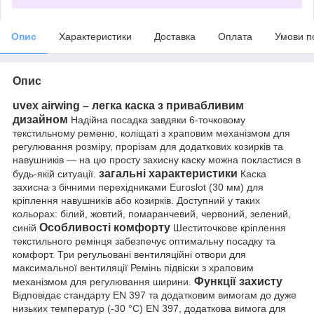
Опис
Характеристики
Доставка
Оплата
Умови п
Опис
uvex airwing – легка каска з привабливим
дизайном
Надійна посадка завдяки 6-точковому
текстильному ременю, коліщаті з храповим механізмом для
регулювання розміру, прорізам для додаткових козирків та
навушників — на цю просту захисну каску можна покластися в
загальні характеристики
будь-якій ситуації.
Каска
захисна з бічними перехідниками Euroslot (30 мм) для
кріплення навушників або козирків. Доступний у таких
кольорах: білий, жовтий, помаранчевий, червоний, зелений,
Особливості комфорту
синій
Шеститочкове кріплення
текстильного ремінця забезпечує оптимальну посадку та
комфорт. Три регульовані вентиляційні отвори для
максимальної вентиляції Ремінь підвіски з храповим
Функції захисту
механізмом для регулювання ширини.
Відповідає стандарту EN 397 та додатковим вимогам до дуже
низьких температур (-30 °C) EN 397, додаткова вимога для