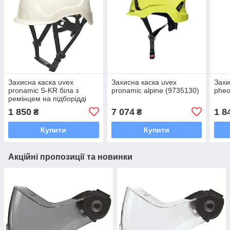
Захисна каска uvex
Захисна каска uvex
Захи
pronamic S-KR біла з
pronamic alpine (9735130)
pheo
ремінцем на підборідді
(9731033)
1 850
7 074
1 8
₴
₴
Купити
Купити
Акційні пропозиції та новинки