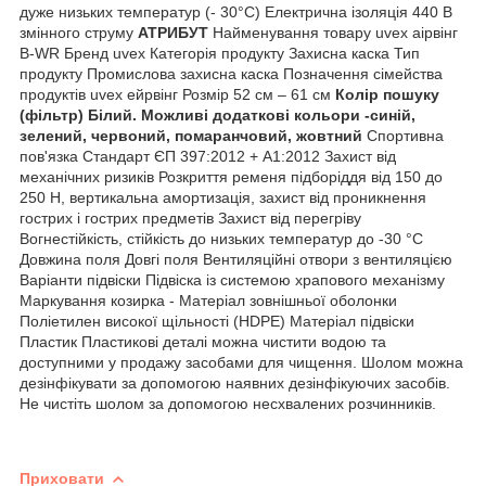
дуже низьких температур (- 30°C) Електрична ізоляція 440 В
змінного струму
АТРИБУТ
Найменування товару uvex аірвінг
B-WR Бренд uvex Категорія продукту Захисна каска Тип
продукту Промислова захисна каска Позначення сімейства
продуктів uvex ейрвінг Розмір 52 см – 61 см
Колір пошуку
(фільтр) Білий. Можливі додаткові кольори -синій,
зелений, червоний, помаранчовий, жовтний
Спортивна
пов'язка Стандарт ЄП 397:2012 + А1:2012 Захист від
механічних ризиків Розкриття ременя підборіддя від 150 до
250 Н, вертикальна амортизація, захист від проникнення
гострих і гострих предметів Захист від перегріву
Вогнестійкість, стійкість до низьких температур до -30 °C
Довжина поля Довгі поля Вентиляційні отвори з вентиляцією
Варіанти підвіски Підвіска із системою храпового механізму
Маркування козирка - Матеріал зовнішньої оболонки
Поліетилен високої щільності (HDPE) Матеріал підвіски
Пластик Пластикові деталі можна чистити водою та
доступними у продажу засобами для чищення. Шолом можна
дезінфікувати за допомогою наявних дезінфікуючих засобів.
Не чистіть шолом за допомогою несхвалених розчинників.
Приховати