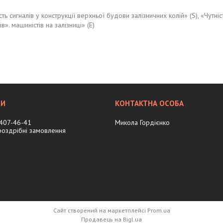
 сигналів у конструкції верхньої будови залізничних колій» (S), «Чутніст
». машиністів на залізниці» (E)
 407-46-41
Микола Гордієнко
 роздрібні замовлення
Сайт створений на маркетплейсі
Prom.ua
Продавець на Bigl.ua