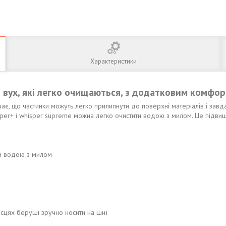
Характеристики
я вух, які легко очищаються, з додатковим комфо
є, що частинки можуть легко прилипнути до поверхні матеріалів і завда
per+ і whisper supreme можна легко очистити водою з милом. Це підви
ти водою з милом
сцях беруші зручно носити на шиї