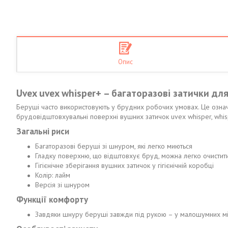
Опис
Uvex uvex whisper+ – багаторазові затички дл
Беруші часто використовують у брудних робочих умовах. Це означа
брудовідштовхувальні поверхні вушних затичок uvex whisper, whis
Загальні риси
Багаторазові беруші зі шнуром, які легко миються
Гладку поверхню, що відштовхує бруд, можна легко очисти
Гігієнічне зберігання вушних затичок у гігієнічній коробці
Колір: лайм
Версія зі шнуром
Функції комфорту
Завдяки шнуру беруші завжди під рукою – у малошумних мі