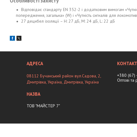
Особливості захисту
Відповідає стандарту EN 352-2 і додатковим вимогам «Чутність
попередження, загальна» (W) і «Чутність сигналів для локомотивів
27 децибел ізоляції – H: 27 дБ, M: 24 дБ, L: 22 дБ
+380 (67)
08112 Бучанський район вул.Садова, 2,
Оптові та
Дмитрівка, Україна, Дмитрiвка, Україна
ТОВ "МАЙСТЕР 7"