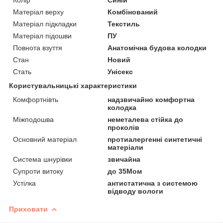
Матеріал верху
Комбінований
Матеріал підкладки
Текстиль
Матеріал підошви
ПУ
Повнота взуття
Анатомічна будова колодки
Стан
Новий
Стать
Унісекс
Користувальницькі характеристики
Комфортнівть
надзвичайно комфортна
колодка
Міжподошва
неметалева стійка до
проколів
Основний матеріал
протиалергенні синтетичні
матеріали
Система шнурівки
звичайна
Супроти витоку
до 35Мом
Устілка
антистатична з системою
відводу вологи
Приховати