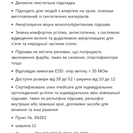
Дихаюча текстильна підкладка
Підходить для людей з алергією на хром, оскільки
виготовлений із синтетичних матеріалів
Амортизуюча міцна монополіуретанова підошва
Знімна комфортна устілка, антистатична, з системою
відведення вологи та додатковою амортизацією для
п’яти та передньої частини стопи.
Підошва не містить речовин, що погіршують
зволоження фарби, таких як силікони, пластифікатори
тощо.
Відповідає вимогам ESD: опір витоку < 35 МОм
Доступні розміри від 39 до 52 і ширина від 10 до 12
Сертифіковано uvex medicare для індивідуальних
ортопедичних устілок та індивідуальних змін зовнішньої
підошви, таких як рельєфна підошва, рельєфні
внутрішні або зовнішні краї, допоміжні засоби для
кочення та інші рішення
Пункт №. 84262
ширина 11