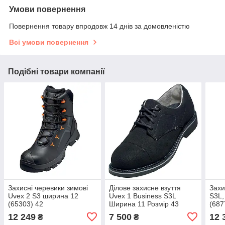
Умови повернення
Повернення товару впродовж 14 днів за домовленістю
Всі умови повернення
Подібні товари компанії
Захисні черевики зимові
Ділове захисне взуття
Захи
Uvex 2 S3 ширина 12
Uvex 1 Business S3L
S3L,
(65303) 42
Ширина 11 Розмір 43
(687
(8430243)
12 249
7 500
12 
₴
₴