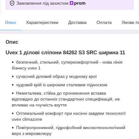
Замовлення під захистом
Опис
Характеристики
Доставка
Оплата
Умови п
Опис
Uvex 1 ділові сліпони 84262 S3 SRC ширина 11
безпечний, стильний, суперкомфортний - нова лінія
бізнесу uvex 1
сучасний діловий образ у модному крої
чудовий крій із широким сталевим підноском
Неметалева, стійка до проникнення вставка
відповідно до останніх стандартних специфікацій, не
впливає на гнучкість взуття
Оптимальний комфорт при носінні завдяки технології
uvex climazone
Повітропроникний, гідрофобний високотехнологічний
верх з мікровелюру