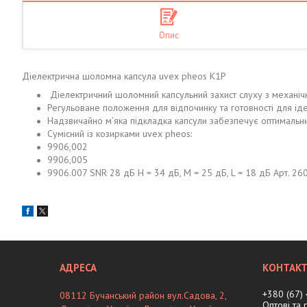
Опис
Діелектрична шоломна капсула uvex pheos K1P
Діелектричний шоломний капсульний захист слуху з механі
Регульоване положення для відпочинку та готовності для іде
Надзвичайно м’яка підкладка капсули забезпечує оптимальни
Сумісний із козирками uvex pheos:
9906,002
9906,005
9906.007 SNR 28 дБ H = 34 дБ, M = 25 дБ, L = 18 дБ Арт. 2600
+380 (67)
08112 Бучанський район вул.Садова, 2,
Оптові та