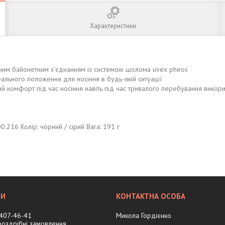
Характеристики
чним байонетним з’єднанням із системою шолома uvex pheos
ального положення для носіння в будь-якій ситуації
й комфорт під час носіння навіть під час тривалого перебування викор
.216 Колір: чорний / сірий Вага: 191 г
 407-46-41
Микола Гордієнко
 роздрібні замовлення