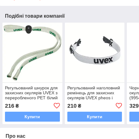
Подібні товари компанії
Регульований шнурок для
Регульований наголовний
Чорн
захисних окулярів UVEX з
ремінець для захисних
окул
переробленого PET білий
окулярів UVEX pheos і
(995
(9958030)
pheos s сірий (9958020)
216
210
329
₴
₴
Купити
Купити
Про нас