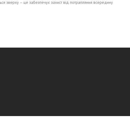
ться зверху – це забезпечує захист від потрапляння всередину