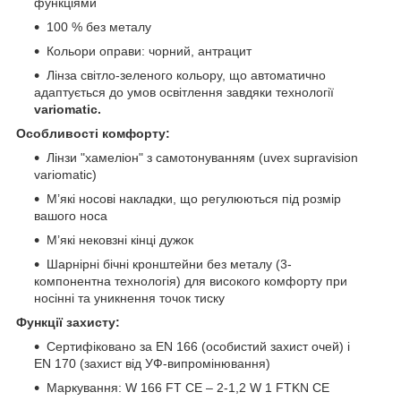
функціями
100 % без металу
Кольори оправи: чорний, антрацит
Лінза світло-зеленого кольору, що автоматично
адаптується до умов освітлення завдяки технології
variomatic.
Особливості комфорту:
Лінзи "хамеліон" з самотонуванням (uvex supravision
variomatic)
М’які носові накладки, що регулюються під розмір
вашого носа
М’які нековзні кінці дужок
Шарнірні бічні кронштейни без металу (3-
компонентна технологія) для високого комфорту при
носінні та уникнення точок тиску
Функції захисту:
Сертифіковано за EN 166 (особистий захист очей) і
EN 170 (захист від УФ-випромінювання)
Маркування: W 166 FT CE – 2-1,2 W 1 FTKN CE