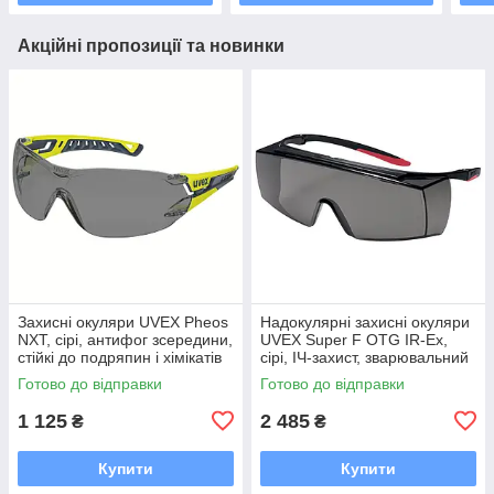
Акційні пропозиції та новинки
Захисні окуляри UVEX Pheos
Надокулярні захисні окуляри
NXT, сірі, антифог зсередини,
UVEX Super F OTG IR-Ex,
стійкі до подряпин і хімікатів
сірі, ІЧ-захист, зварювальний
ззовні (9128280)
фільтр 3, антифог (9169173)
Готово до відправки
Готово до відправки
1 125
2 485
₴
₴
Купити
Купити