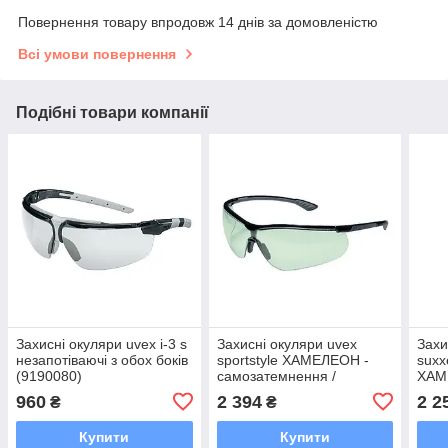
Повернення товару впродовж 14 днів за домовленістю
Всі умови повернення
Подібні товари компанії
Захисні окуляри uvex i-3 s
Захисні окуляри uvex
Захи
незапотіваючі з обох боків
sportstyle ХАМЕЛЕОН -
suxx
(9190080)
самозатемнення /
ХАМ
противотуманні /
само
960
2 394
2 2
₴
₴
протиосколочні (9193880)
прот
прот
Купити
Купити