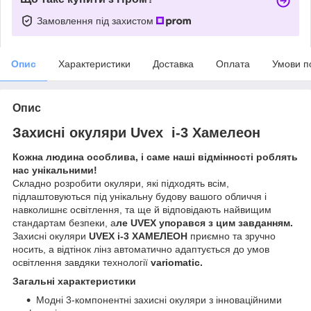
Замовлення під захистом
Опис
Характеристики
Доставка
Оплата
Умови п
Опис
Захисні окуляри Uvex i-3 Хамелеон
Кожна людина особлива, і саме наші відмінності роблять
нас унікальними!
Складно розробити окуляри, які підходять всім,
підлаштовуються під унікальну будову вашого обличчя і
навколишнє освітлення, та ще й відповідають найвищим
стандартам безпеки, а
ле UVEX упорався з цим завданням.
Захисні окуляри
UVEX i-3 ХАМЕЛЕОН
приємно та зручно
носить, а відтінок лінз автоматично адаптується до умов
освітлення завдяки технології
variomatic.
Загальні характеристики
Модні 3-компонентні захисні окуляри з інноваційними