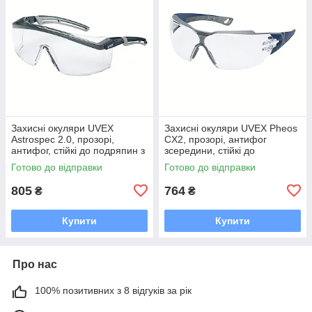
Захисні окуляри UVEX
Захисні окуляри UVEX Pheos
Astrospec 2.0, прозорі,
CX2, прозорі, антифог
антифог, стійкі до подряпин з
зсередини, стійкі до
обох боків (9164187)
подряпин і хімікатів ззовні
Готово до відправки
Готово до відправки
(9198257)
805
764
₴
₴
Купити
Купити
Про нас
100% позитивних з 8 відгуків за рік