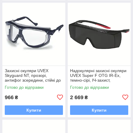
Захисні окуляри UVEX
Надокулярні захисні окуляри
Skyguard NT, прозорі,
UVEX Super F OTG IR-Ex,
антифог зсередини, стійкі до
темно-сірі, ІЧ-захист,
подряпин і хімікатів ззовні
зварювальний фільтр 5,
Готово до відправки
Готово до відправки
(9175260)
антифог (9169175)
966
2 669
₴
₴
Купити
Купити