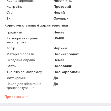
Країна виробник
Німеччина
Колір лінз
Прозорий
Стан
Новий
Тип
Окуляри
Користувальницькі характеристики
Градієнти
Немає
Категорії та ступінь
UV400
захисту лінз
Колір
Чорний
Матеріал оправи
Поликарбонат
Складана оправа
Немає
Стать
Чоловічий
Тип лінз по матеріалу
Полікарбонатні
Фотохромні
Да
Чохол для зберігання і
Да
транспортування
Приховати