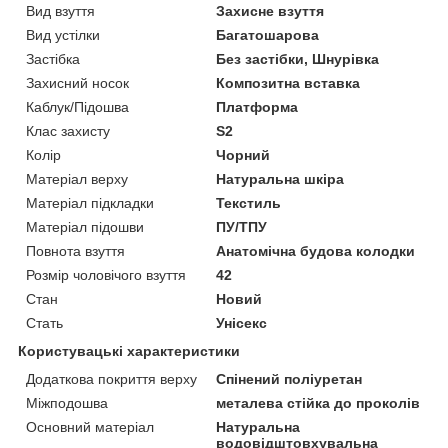
Вид взуття
Захисне взуття
Вид устілки
Багатошарова
Застібка
Без застібки, Шнурівка
Захисний носок
Композитна вставка
Каблук/Підошва
Платформа
Клас захисту
S2
Колір
Чорний
Матеріал верху
Натуральна шкіра
Матеріал підкладки
Текстиль
Матеріал підошви
ПУ/ТПУ
Повнота взуття
Анатомічна будова колодки
Розмір чоловічого взуття
42
Стан
Новий
Стать
Унісекс
Користувацькі характеристики
Додаткова покриття верху
Спінений поліуретан
Міжподошва
металева стійка до проколів
Основний матеріал
Натуральна
водовідштовхувальна