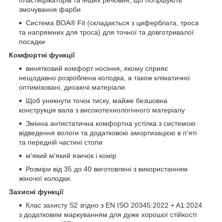
змочування фарби
Система BOA® Fit (складається з циферблата, троса
та напрямних для троса) для точної та довготривалої
посадки
Комфортні функції
винятковий комфорт носіння, якому сприяє
нещодавно розроблена колодка, а також кліматично
оптимізовані, дихаючі матеріали
Щоб уникнути точок тиску, майже безшовна
конструкція вала з високотехнологічного матеріалу
Змінна антистатична комфортна устілка з системою
відведення вологи та додатковою амортизацією в п'яті
та передній частині стопи
м'який м'який язичок і комір
Розміри від 35 до 40 виготовлені з використанням
жіночої колодки.
Захисні функції
Клас захисту S2 згідно з EN ISO 20345:2022 + A1:2024
з додатковим маркуванням для дуже хорошої стійкості