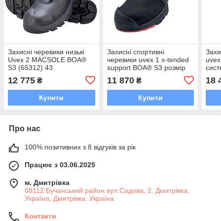
Захисні черевики низькі
Захисні спортивні
Захи
Uvex 2 MACSOLE BOA®
черевики uvex 1 x-tended
uvex
S3 (65312) 43
support BOA® S3 розмір
сист
43
CI H
12 775
11 870
18 
₴
₴
(653
Купити
Купити
Про нас
100% позитивних з 8 відгуків за рік
Працює з 03.06.2025
м. Дмитрiвка
08112 Бучанський район вул.Садова, 2, Дмитрівка,
Україна, Дмитрiвка, Україна
Контакти