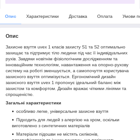
Опис
Характеристики
Доставка
Оплата
Умови п
Опис
Захисне взуття uvex 1 класів захисту S1 та S2 оптимально
захищає та підтримує тіло людини під час її індивідуальних
рухів. Завдяки новітнім фізіологічним дослідженням та
інноваційним технологіям, навантаження на опорно-рухову
систему на роботі зменшується, а самопочуття користувача
захисного взуття оптимізується. Ергономічний дизайн
захисного взуття uvex 1 пропонує ідеальний баланс між
захистом та комфортом. Дизайн вражає чіткими лініями та
спрощеністю.
Загальні характеристики
особливо легке, універсальне захисне взуття
Підходить для людей з алергією на хром, оскільки
виготовлено з синтетичних матеріалів
Матеріали підошви не містять силіконів,
пластифікаторів та інших речовин, що погіршують