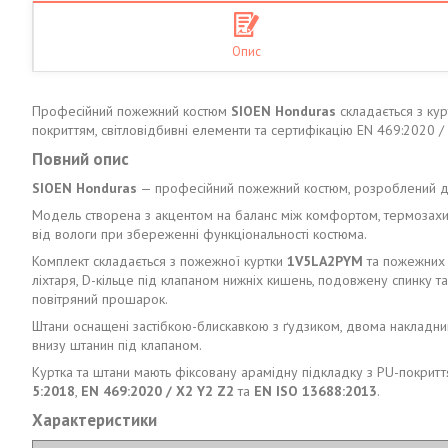
Опис
Професійний пожежний костюм
SIOEN Honduras
складається з кур
покриттям, світловідбивні елементи та сертифікацію EN 469:2020 /
Повний опис
SIOEN Honduras
— професійний пожежний костюм, розроблений для 
Модель створена з акцентом на баланс між комфортом, термозахист
від вологи при збереженні функціональності костюма.
Комплект складається з пожежної куртки
1V5LA2PYM
та пожежних
ліхтаря, D-кільце під клапаном нижніх кишень, подовжену спинку 
повітряний прошарок.
Штани оснащені застібкою-блискавкою з ґудзиком, двома накладним
внизу штанин під клапаном.
Куртка та штани мають фіксовану арамідну підкладку з PU-покриття
5:2018
,
EN 469:2020 / X2 Y2 Z2
та
EN ISO 13688:2013
.
Характеристики