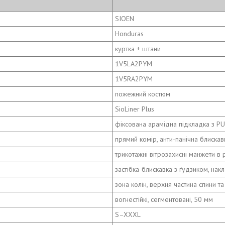
SIOEN
Honduras
куртка + штани
1V5LA2PYM
1V5RA2PYM
пожежний костюм
SioLiner Plus
фіксована арамідна підкладка з P
прямий комір, анти-панічна блискавк
трикотажні вітрозахисні манжети в 
застібка-блискавка з ґудзиком, накл
зона колін, верхня частина спини т
вогнестійкі, сегментовані, 50 мм
S–XXXL