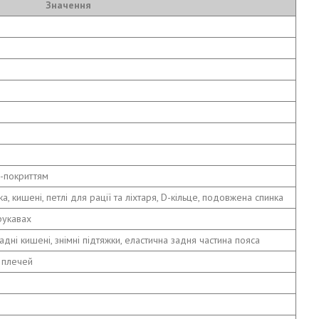
Значення
U-покриттям
а, кишені, петлі для рації та ліхтаря, D-кільце, подовжена спинка
рукавах
адні кишені, знімні підтяжки, еластична задня частина пояса
а плечей