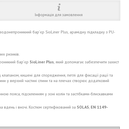
Інформація для замовлення
є водонепроникний бар’єр SioLiner Plus, арамідну підкладку з PU-
их ризиків.
проникний бар’єр
SioLiner Plus
, який допомагає забезпечити захист
д клапаном, кишені для спорядження, петлі для фіксації рації та
ини у верхній частині спини та на плечах створює додатковий
ою пояса, підсиленням у зоні колін та застібками-блискавками
ча вдень і вночі. Костюм сертифікований за
SOLAS
,
EN 1149-