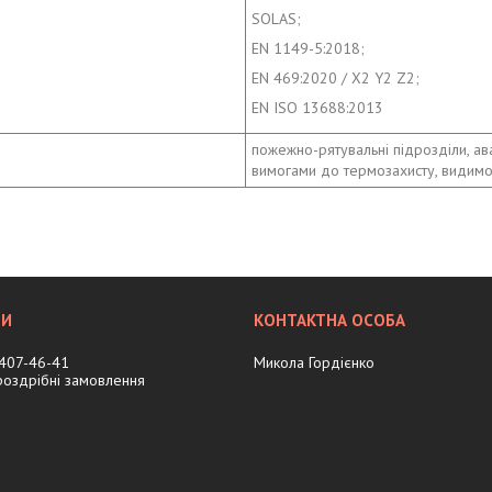
SOLAS;
EN 1149-5:2018;
EN 469:2020 / X2 Y2 Z2;
EN ISO 13688:2013
пожежно-рятувальні підрозділи, ав
вимогами до термозахисту, видимос
 407-46-41
Микола Гордієнко
 роздрібні замовлення