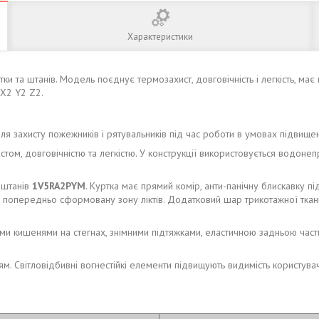
Характеристики
тки та штанів. Модель поєднує термозахист, довговічність і легкість, ма
 X2 Y2 Z2.
захисту пожежників і рятувальників під час роботи в умовах підвищен
ом, довговічністю та легкістю. У конструкції використовується водоне
 штанів
1V5RA2PYM
. Куртка має прямий комір, анти-панічну блискавку пі
та попередньо сформовану зону ліктів. Додатковий шар трикотажної ткан
и кишенями на стегнах, знімними підтяжками, еластичною задньою частин
м. Світловідбивні вогнестійкі елементи підвищують видимість користува