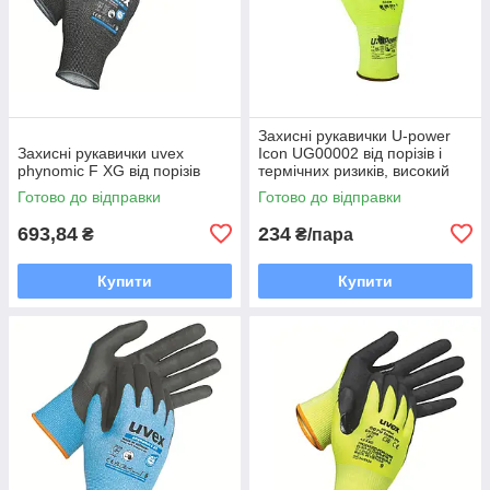
Захисні рукавички U-power
Захисні рукавички uvex
Icon UG00002 від порізів і
phynomic F XG від порізів
термічних ризиків, високий
рівень тактильної чутливості
Готово до відправки
Готово до відправки
693,84
234
₴
₴/пара
Купити
Купити