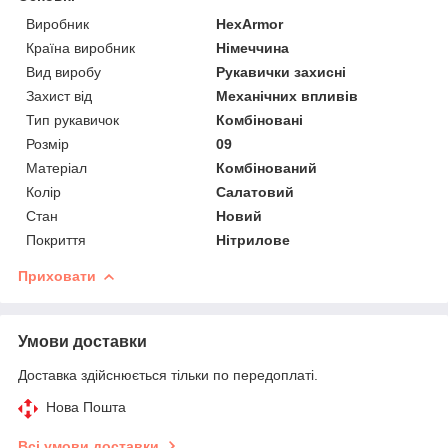
Виробник
HexArmor
Країна виробник
Німеччина
Вид виробу
Рукавички захисні
Захист від
Механічних впливів
Тип рукавичок
Комбіновані
Розмір
09
Матеріал
Комбінований
Колір
Салатовий
Стан
Новий
Покриття
Нітрилове
Приховати
Умови доставки
Доставка здійснюється тільки по передоплаті.
Нова Пошта
Всі умови доставки