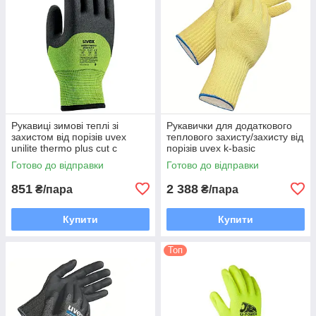
Рукавиці зимові теплі зі
Рукавички для додаткового
захистом від порізів uvex
теплового захисту/захисту від
unilite thermo plus cut c
порізів uvex k-basic
(6059109) 09/L
Готово до відправки
Готово до відправки
851
2 388
₴/пара
₴/пара
Купити
Купити
Топ