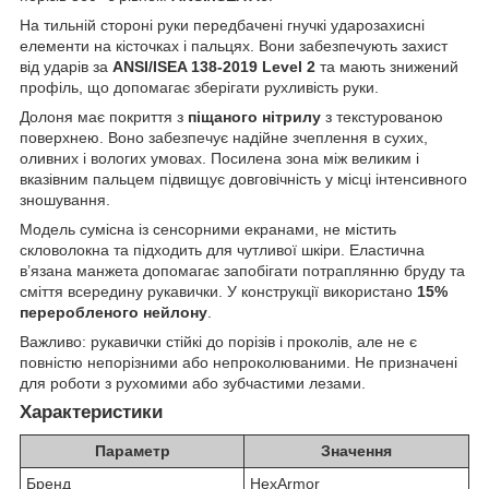
На тильній стороні руки передбачені гнучкі ударозахисні
елементи на кісточках і пальцях. Вони забезпечують захист
від ударів за
ANSI/ISEA 138-2019 Level 2
та мають знижений
профіль, що допомагає зберігати рухливість руки.
Долоня має покриття з
піщаного нітрилу
з текстурованою
поверхнею. Воно забезпечує надійне зчеплення в сухих,
оливних і вологих умовах. Посилена зона між великим і
вказівним пальцем підвищує довговічність у місці інтенсивного
зношування.
Модель сумісна із сенсорними екранами, не містить
скловолокна та підходить для чутливої шкіри. Еластична
в’язана манжета допомагає запобігати потраплянню бруду та
сміття всередину рукавички. У конструкції використано
15%
переробленого нейлону
.
Важливо: рукавички стійкі до порізів і проколів, але не є
повністю непорізними або непроколюваними. Не призначені
для роботи з рухомими або зубчастими лезами.
Характеристики
Параметр
Значення
Бренд
HexArmor