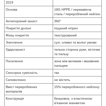
2019
Основа
18G HPPE / нержавіюча
сталь / перероблений нейлон
Антипорізний захист
360°
Покриття долоні
піщаний нітрил
Фініш покриття
текстурований
Зчеплення
сухі, оливні та вологі умови
Ударозахист
тильна сторона руки, кісточки
та пальці
Посилення
зона між великим і вказівним
пальцем
Сенсорна сумісність
так
Скловолокно
не містить
Вміст перероблених
15% переробленого нейлону
матеріалів
Конструкція
безшовна, з еластичною
в’язаною манжетою