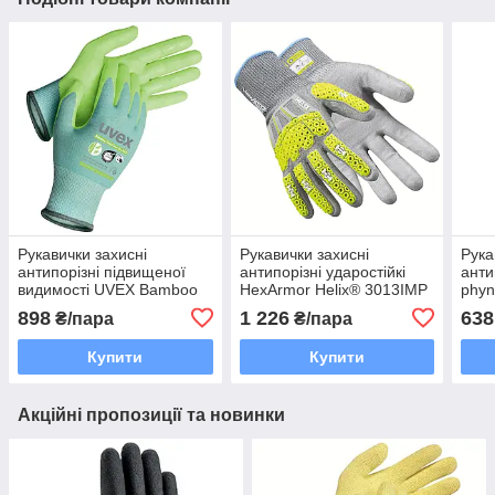
Рукавички захисні
Рукавички захисні
Рука
антипорізні підвищеної
антипорізні ударостійкі
анти
видимості UVEX Bamboo
HexArmor Helix® 3013IMP
phyn
TwinFlex® D uXT2 розмір
розмір 9
898
1 226
638
₴/пара
₴/пара
9
Купити
Купити
Акційні пропозиції та новинки