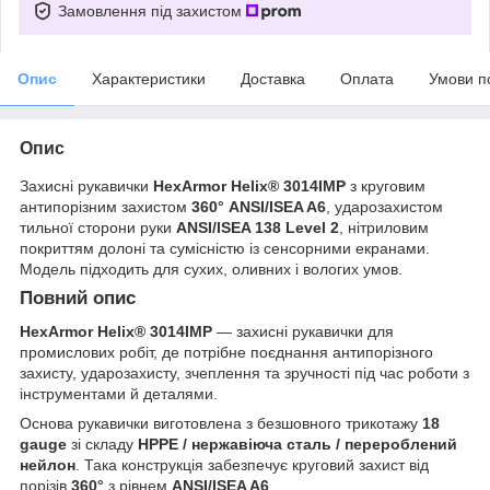
Замовлення під захистом
Опис
Характеристики
Доставка
Оплата
Умови п
Опис
Захисні рукавички
HexArmor Helix® 3014IMP
з круговим
антипорізним захистом
360° ANSI/ISEA A6
, ударозахистом
тильної сторони руки
ANSI/ISEA 138 Level 2
, нітриловим
покриттям долоні та сумісністю із сенсорними екранами.
Модель підходить для сухих, оливних і вологих умов.
Повний опис
HexArmor Helix® 3014IMP
— захисні рукавички для
промислових робіт, де потрібне поєднання антипорізного
захисту, ударозахисту, зчеплення та зручності під час роботи з
інструментами й деталями.
Основа рукавички виготовлена з безшовного трикотажу
18
gauge
зі складу
HPPE / нержавіюча сталь / перероблений
нейлон
. Така конструкція забезпечує круговий захист від
порізів
360°
з рівнем
ANSI/ISEA A6
.