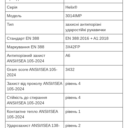
Серія
Helix®
Модель
3014IMP
Тип
захисні антипорізні
ударостійкі рукавички
Стандарт EN 388
EN 388:2016 + A1:2018
Маркування EN 388
3X42FP
Антипорізний захист
A6
ANSI/ISEA 105-2024
Gram score ANSI/ISEA 105-
3432
2024
Захист від проколу ANSI/ISEA
рівень 4
105-2024
Стійкість до стирання
рівень 4
ANSI/ISEA 105-2024
Контактне тепло ANSI/ISEA
рівень 1
105-2024
Ударозахист ANSI/ISEA 138-
рівень 2