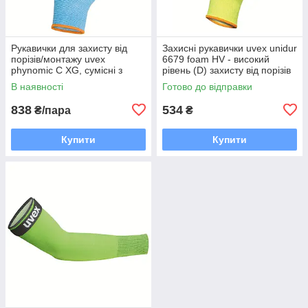
Рукавички для захисту від
Захисні рукавички uvex unidur
порізів/монтажу uvex
6679 foam HV - високий
phynomic C XG, сумісні з
рівень (D) захисту від порізів
сенсорним екраном
(6089409)
В наявності
Готово до відправки
(6004709)
838
534
₴/пара
₴
Купити
Купити